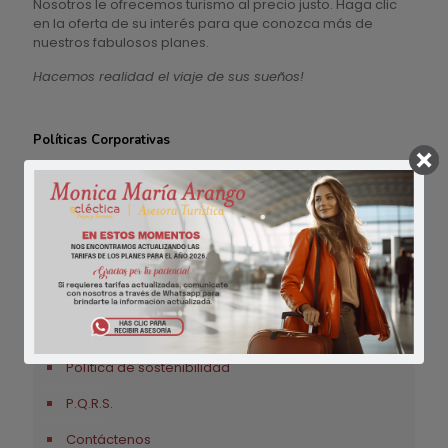
Nosotros le ofrecemos turismo al precio justo. Haga clic
en la oferta de su interés para que conozca más de
nuestros fabulosos planes.
Hacemos realidad el viaje de sus sueños!
Políticas Corporativas
Acerca de nosotros
Política de uso
Política de responsabilidad
Política de Confidencialidad
Tratamiento de información
Política de sostenibilidad
P.Q.R.S.
Contáctenos