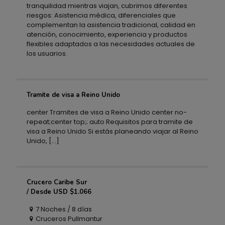
tranquilidad mientras viajan, cubrimos diferentes
riesgos: Asistencia médica, diferenciales que
complementan la asistencia tradicional, calidad en
atención, conocimiento, experiencia y productos
flexibles adaptados a las necesidades actuales de
los usuarios.
Tramite de visa a Reino Unido
Tramite de visa a Reino Unido
center Tramites de visa a Reino Unido center no-
repeat;center top;; auto Requisitos para tramite de
visa a Reino Unido Si estás planeando viajar al Reino
Unido,
[…]
Crucero Caribe Sur
Crucero Caribe Sur
/ Desde USD $1.066
7 Noches / 8 días
/ Desde USD $1.066
Cruceros Pullmantur