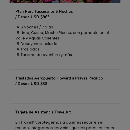
Plan Peru Fascinante 6 Noches
Plan Peru Fascinante 6 Noches
/ Desde USD $963
6 Noches / 7 días
/ Desde USD $963
Lima, Cusco, Machu Picchu, con pernocte en el
Valle y Aguas Calientes
Desayunos incluidos
Traslados
Turismo de aventura y más..
Traslados Aeropuerto Howard a Playas Pacífico
Traslados Aeropuerto Howard a Playas Pacífico
/ Desde USD $38
/ Desde USD $38
Tarjeta de Asistencia TravelKit
Tarjeta de Asistencia TravelKit
En TravelKit protegemos a quienes recorren el
mundo, integramos servicios que les permiten tener