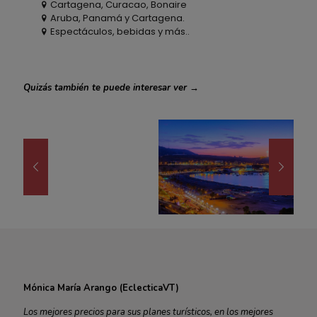
Cartagena, Curacao, Bonaire
Aruba, Panamá y Cartagena.
Espectáculos, bebidas y más..
Quizás también te puede interesar ver
→
 2025
Hoteles Colón Panamá
Plan De paso por Perú
Pl
1
/ Desde USD $49
/ Desde USD $563
Mónica María Arango (EclecticaVT)
Los mejores precios para sus planes turísticos, en los mejores