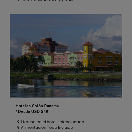
Hoteles Colón Panamá
Hoteles Colón Panamá
/ Desde USD $49
1 Noche en el hotel seleccionado
/ Desde USD $49
Alimentación Todo Incluido