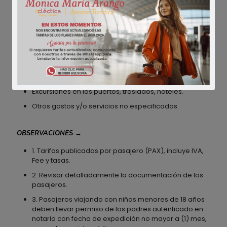
EL PRECIO NO INCLUYE
→
Impuesto de salida de Colombia $89.100
aproximadamente, por persona. A pagar en pesos
colombianos.
Tiquetes aéreos
Excursiones en los puertos, traslados, hoteles.
Otros gastos y/o servicios no especificados.
OBSERVACIONES
→
1. Tarifas publicadas por pasajero (PAX), incluye IVA,
Fee y tasas.
2 .Revisar detalladamente la documentación de los
pasajeros.
3. Pasajeros viajando con niños menores de 18 años
deben llevar permiso de los padres autenticado en
notaria con fecha de expedición no mayor a (1) mes,