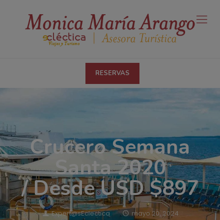
RESERVAS
Crucero Semana
Santa 2020
/ Desde USD $897
Expert@sEclectica
mayo 20, 2024