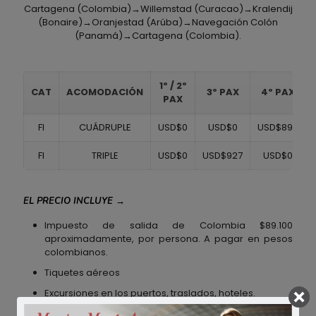
Cartagena (Colombia)→Willemstad (Curacao)→Kralendij
(Bonaire)→Oranjestad (Arúba)→Navegación Colón
(Panamá)→Cartagena (Colombia).
1º / 2º
CAT
ACOMODACIÓN
3º PAX
4º PAX
PAX
FI
CUÁDRUPLE
USD$0
USD$0
USD$897
FI
TRIPLE
USD$0
USD$927
USD$0
EL PRECIO INCLUYE
→
Impuesto de salida de Colombia $89.100
aproximadamente, por persona. A pagar en pesos
colombianos.
Tiquetes aéreos
Excursiones en los puertos, traslados, hoteles.
Otros gastos y/o servicios no especificados.