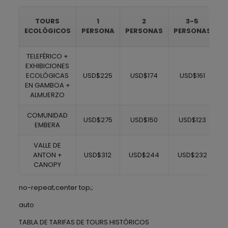
TOURS
1
2
3-5
ECOLÓGICOS
PERSONA
PERSONAS
PERSONAS
P
TELEFÉRICO +
EXHIBICIONES
ECOLÓGICAS
USD$225
USD$174
USD$161
EN GAMBOA +
ALMUERZO
COMUNIDAD
USD$275
USD$150
USD$123
EMBERA
VALLE DE
ANTON +
USD$312
USD$244
USD$232
CANOPY
no-repeat;center top;;
auto
TABLA DE TARIFAS DE TOURS HISTÓRICOS