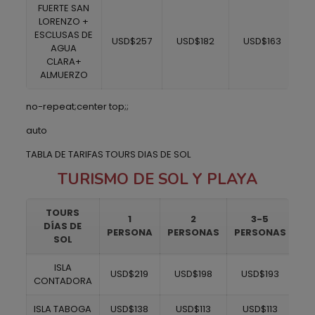
FUERTE SAN
LORENZO +
ESCLUSAS DE
USD$257
USD$182
USD$163
AGUA
CLARA+
ALMUERZO
no-repeat;center top;;
auto
TABLA DE TARIFAS TOURS DIAS DE SOL
TURISMO DE SOL Y PLAYA
TOURS
1
2
3-5
DÍAS DE
PERSONA
PERSONAS
PERSONAS
PE
SOL
ISLA
USD$219
USD$198
USD$193
CONTADORA
ISLA TABOGA
USD$138
USD$113
USD$113
U