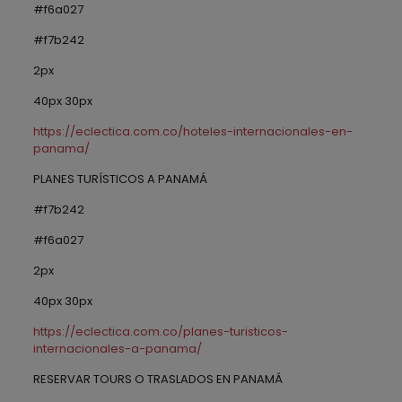
#f6a027
#f7b242
2px
40px 30px
https://eclectica.com.co/hoteles-internacionales-en-
panama/
PLANES TURÍSTICOS A PANAMÁ
#f7b242
#f6a027
2px
40px 30px
https://eclectica.com.co/planes-turisticos-
internacionales-a-panama/
RESERVAR TOURS O TRASLADOS EN PANAMÁ