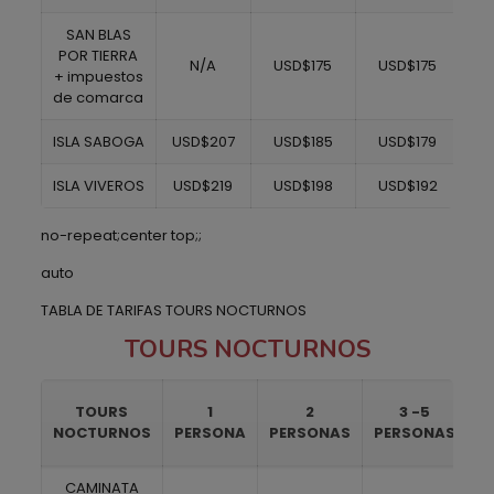
SAN BLAS
POR TIERRA
N/A
USD$175
USD$175
U
+ impuestos
de comarca
ISLA SABOGA
USD$207
USD$185
USD$179
U
ISLA VIVEROS
USD$219
USD$198
USD$192
U
no-repeat;center top;;
auto
TABLA DE TARIFAS TOURS NOCTURNOS
TOURS NOCTURNOS
TOURS
1
2
3 -5
NOCTURNOS
PERSONA
PERSONAS
PERSONAS
P
CAMINATA