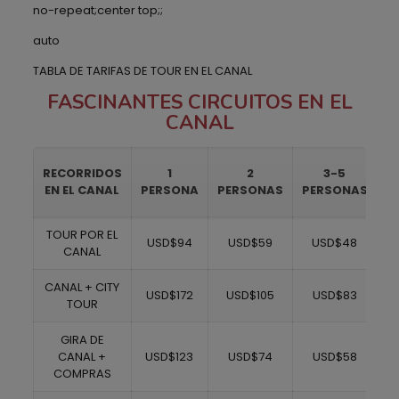
no-repeat;center top;;
auto
TABLA DE TARIFAS DE TOUR EN EL CANAL
FASCINANTES CIRCUITOS EN EL
CANAL
RECORRIDOS
1
2
3-5
EN EL CANAL
PERSONA
PERSONAS
PERSONAS
P
TOUR POR EL
USD$94
USD$59
USD$48
CANAL
CANAL + CITY
USD$172
USD$105
USD$83
TOUR
GIRA DE
CANAL +
USD$123
USD$74
USD$58
COMPRAS