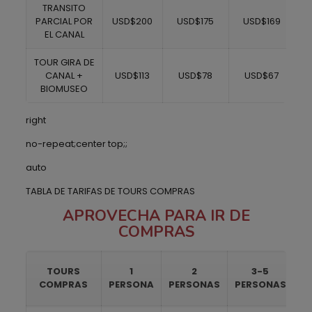
TRANSITO
PARCIAL POR
USD$200
USD$175
USD$169
EL CANAL
TOUR GIRA DE
CANAL +
USD$113
USD$78
USD$67
BIOMUSEO
right
no-repeat;center top;;
auto
TABLA DE TARIFAS DE TOURS COMPRAS
APROVECHA PARA IR DE
COMPRAS
TOURS
1
2
3-5
COMPRAS
PERSONA
PERSONAS
PERSONAS
P