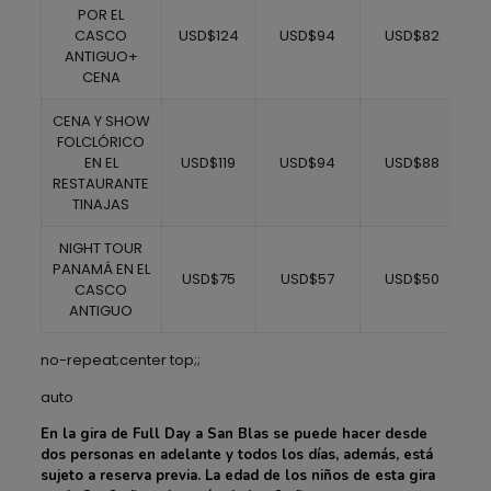
POR EL
CASCO
USD$124
USD$94
USD$82
ANTIGUO+
CENA
CENA Y SHOW
FOLCLÓRICO
EN EL
USD$119
USD$94
USD$88
RESTAURANTE
TINAJAS
NIGHT TOUR
PANAMÁ EN EL
USD$75
USD$57
USD$50
CASCO
ANTIGUO
no-repeat;center top;;
auto
En la gira de Full Day a San Blas se puede hacer desde
dos personas en adelante y todos los días, además, está
sujeto a reserva previa. La edad de los niños de esta gira