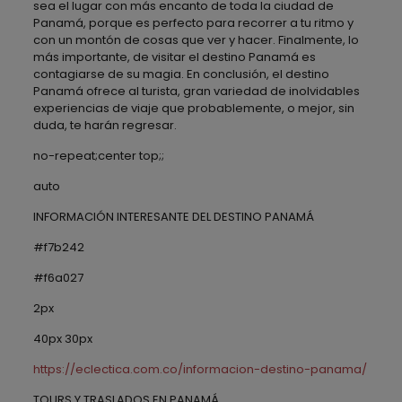
sea el lugar con más encanto de toda la ciudad de
Panamá, porque es perfecto para recorrer a tu ritmo y
con un montón de cosas que ver y hacer. Finalmente, lo
más importante, de visitar el destino Panamá es
contagiarse de su magia. En conclusión, el destino
Panamá ofrece al turista, gran variedad de inolvidables
experiencias de viaje que probablemente, o mejor, sin
duda, te harán regresar.
no-repeat;center top;;
auto
INFORMACIÓN INTERESANTE DEL DESTINO PANAMÁ
#f7b242
#f6a027
2px
40px 30px
https://eclectica.com.co/informacion-destino-panama/
TOURS Y TRASLADOS EN PANAMÁ