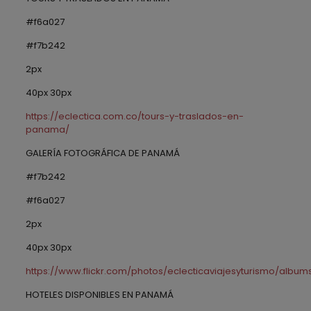
#f6a027
#f7b242
2px
40px 30px
https://eclectica.com.co/tours-y-traslados-en-
panama/
GALERÍA FOTOGRÁFICA DE PANAMÁ
#f7b242
#f6a027
2px
40px 30px
https://www.flickr.com/photos/eclecticaviajesyturismo/albu
HOTELES DISPONIBLES EN PANAMÁ