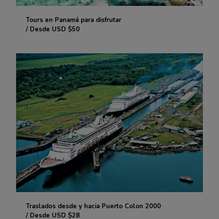
Tours en Panamá para disfrutar
Tours en Panamá para disfrutar
/ Desde USD $50
/ Desde USD $50
Traslados desde y hacia Puerto Colon 2000
Traslados desde y hacia Puerto Colon 2000
/ Desde USD $28