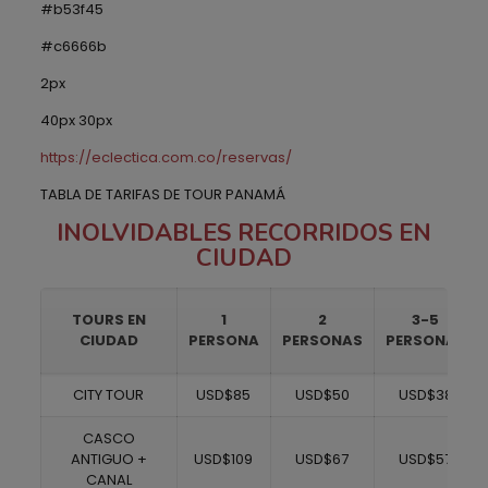
#b53f45
#c6666b
2px
40px 30px
https://eclectica.com.co/reservas/
TABLA DE TARIFAS DE TOUR PANAMÁ
INOLVIDABLES RECORRIDOS EN
CIUDAD
TOURS EN
1
2
3-5
CIUDAD
PERSONA
PERSONAS
PERSONAS
CITY TOUR
USD$85
USD$50
USD$38
CASCO
ANTIGUO +
USD$109
USD$67
USD$57
CANAL